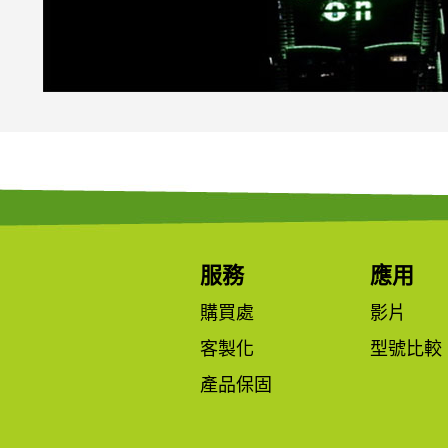
服務
應用
購買處
影片
客製化
型號比較
產品保固