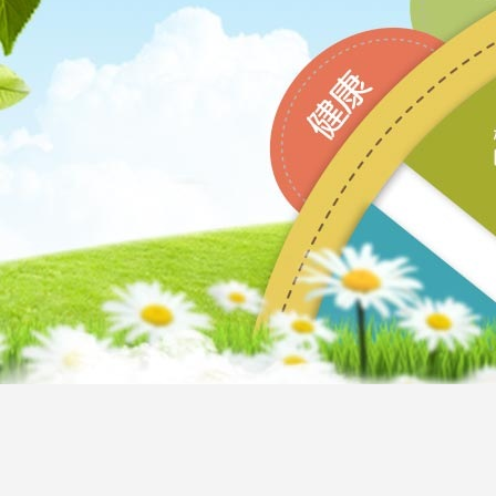
15吋 磁性手寫板
吋磁性電紙板
吋磁性電紙板
特殊型
大尺寸
大尺寸