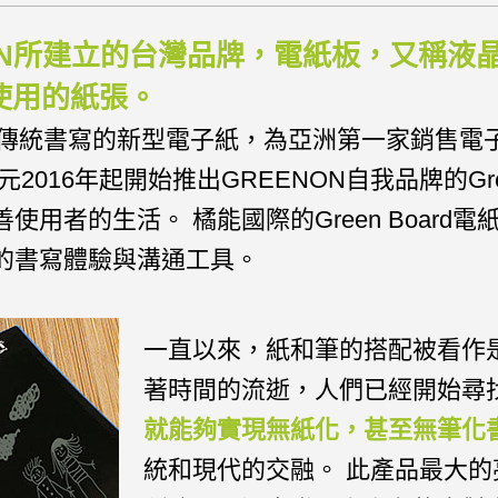
REENON所建立的台灣品牌，電紙板，又
使用的紙張。
替代傳統書寫的新型電子紙，為亞洲第一家銷售
16年起開始推出GREENON自我品牌的Gree
用者的生活。 橘能國際的Green Boar
的書寫體驗與溝通工具。
一直以來，紙和筆的搭配被看作
著時間的流逝，人們已經開始尋
就能夠實現無紙化，甚至無筆化
統和現代的交融。 此產品最大