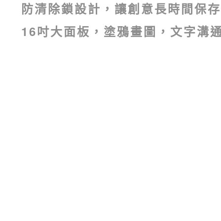
15吋 磁性手寫板
吋磁性電紙板
吋磁性電紙板
防清除鎖設計，讓創意長時間保存
特殊型
大尺寸
大尺寸
16吋大面板，塗鴉畫圖，文字溝