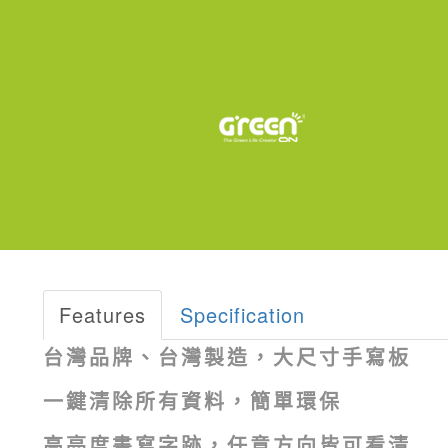
Features
Specification
台灣品牌、台灣製造，大尺寸手寫板
一鍵清除所有資料，簡單環保
【Green Board】
Green Board 42
Green Board 30
高亮度書寫字跡，任意方向皆可看清