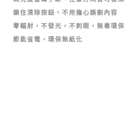
15吋 磁性手寫板
吋磁性電紙板
吋磁性電紙板
特殊型
鎖住清除按鈕，不用擔心誤刪內容
大尺寸
大尺寸
零輻射，不發光，不刺眼，無毒環保
節能省電，環保無紙化